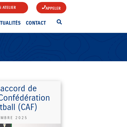
 ATELIER
APPELER
TUALITÉS
CONTACT
 accord de
 Confédération
tball (CAF)
EMBRE 2025