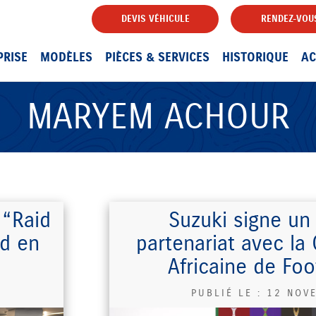
DEVIS VÉHICULE
RENDEZ-VOUS
PRISE
MODÈLES
PIÈCES & SERVICES
HISTORIQUE
AC
MARYEM ACHOUR
 “Raid
Suzuki signe un
id en
partenariat avec la
Africaine de Foo
PUBLIÉ LE :
12 NOV