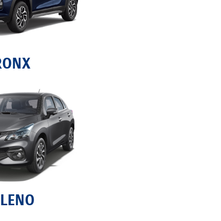
RONX
LENO