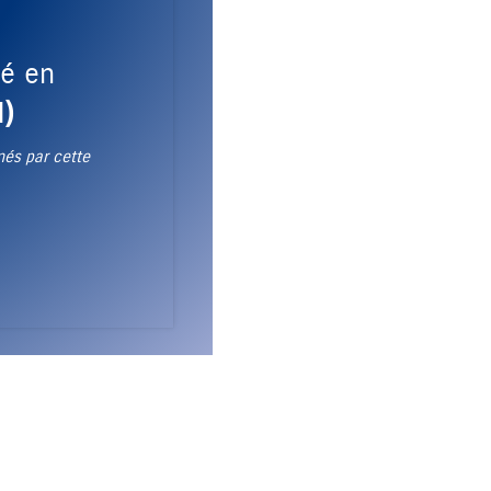
né en
N)
nés par cette