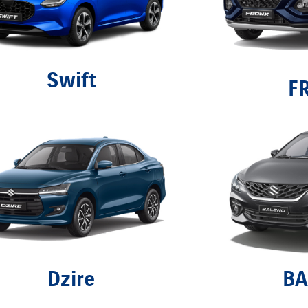
Swift
F
Dzire
BA