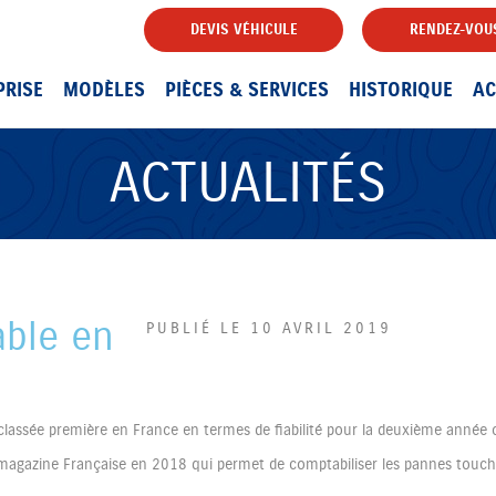
DEVIS VÉHICULE
RENDEZ-VOUS
PRISE
MODÈLES
PIÈCES & SERVICES
HISTORIQUE
AC
ACTUALITÉS
able en
PUBLIÉ LE 10 AVRIL 2019
lassée première en France en termes de fiabilité pour la deuxième année 
 la magazine Française en 2018 qui permet de comptabiliser les pannes touc