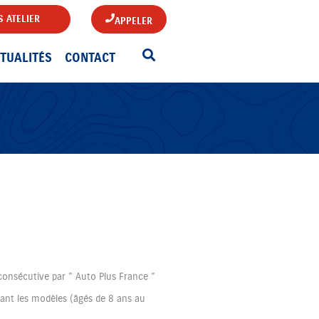
 ATELIER
APPELER
TUALITÉS
CONTACT
consécutive par ” Auto Plus France ”
hant les modèles (âgés de 8 ans au