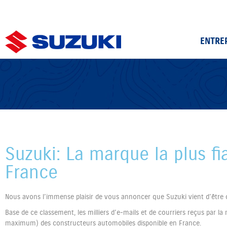
ENTRE
Suzuki: La marque la plus fi
France
Nous avons l’immense plaisir de vous annoncer que Suzuki vient d’être c
Base de ce classement, les milliers d’e-mails et de courriers reçus par
maximum) des constructeurs automobiles disponible en France.